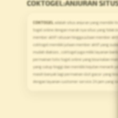
COKTOGEL:ANJURAN SITU
COKTOGEL
adalah situs anjuran yang memiliki 
togel online dengan marak nya situs yang tidak b
member aktif ratusan hingga jutaan member akti
coktogel memiliki jutaan member aktif yang sud
mudah diakses , coktogel juga miliki layanan ban
permainan toto togel online yang bisa kalian mai
yang cukup tinggi dan memiliki kejutan menarik ya
masih banyak lagi permainan slot gacor yang bis
dengan layanan customer service 24 jam yang si