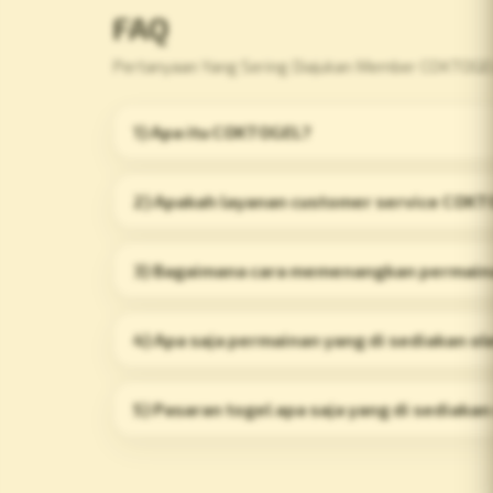
FAQ
Pertanyaan Yang Sering Diajukan Member COKTOGE
1) Apa itu COKTOGEL?
2) Apakah layanan customer service COKTO
3) Bagaimana cara memenangkan permaina
4) Apa saja permainan yang di sediakan o
5) Pasaran togel apa saja yang di sediaka