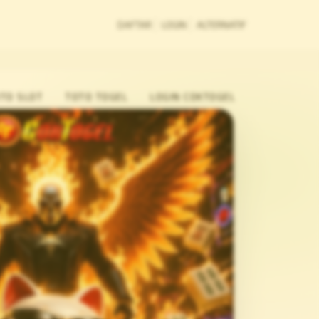
DAFTAR
LOGIN
ALTERNATIF
TO SLOT
TOTO TOGEL
LOGIN COKTOGEL