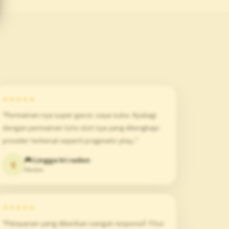
★★★★★
"Permainan nya super gacor, saya suka. Apalagi
dengan permainan toto slot nya yang dilengkapi
provider terkenal seperti pragmatic play.."
🎮 Lingga tri raden
Q
Medan
★★★★★
"Pelayanan yang diberikan sangat responsif. Fitur