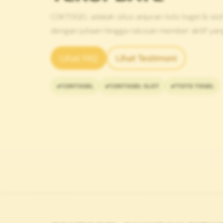
COKTOGEL adalah situs anjuran toto togel & slo
dengan jutaan hingga ratusan member aktif yan
Lihat FAQ
Lihat Testimoni
COKTOGEL
COKTOGEL SLOT
TOTO TOGEL