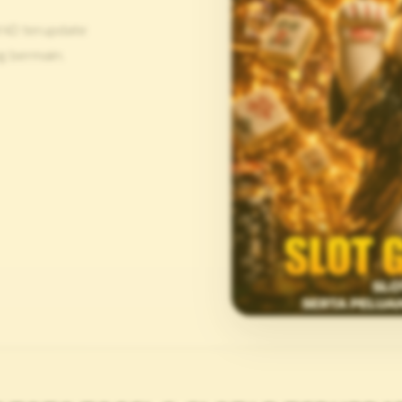
t4D terupdate
g bermain.