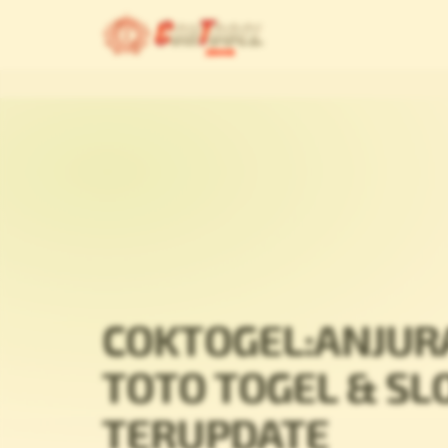
COKTOGEL:ANJUR
TOTO TOGEL & SL
TERUPDATE